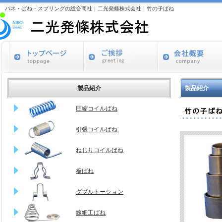
バネ・ばね・スプリングの総合商社｜二光発條株式会社｜竹の子ばね
製品紹介
製品紹介
圧縮コイルばね
引張コイルばね
ねじりコイルばね
板ばね
ダブルトーション
線細工ばね