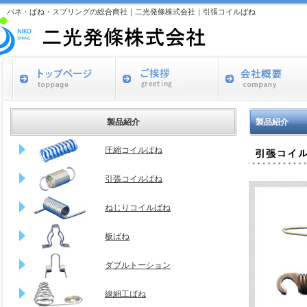
バネ・ばね・スプリングの総合商社｜二光発條株式会社｜引張コイルばね
製品紹介
製品紹介
圧縮コイルばね
引張コイルばね
ねじりコイルばね
板ばね
ダブルトーション
線細工ばね